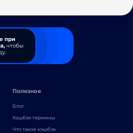
е при
а,
чтобы
ду.
Полезное
Блог
Кэшбэк термины
Что такое кэшбэк