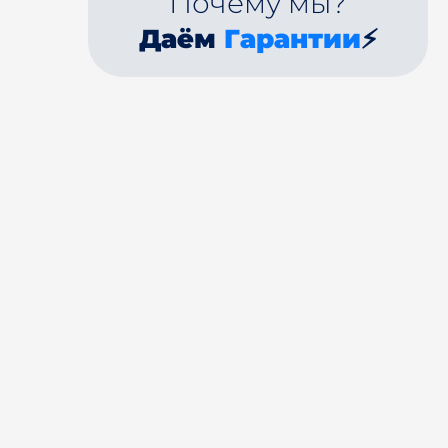
Почему мы?
Даём
Гарантии
⚡