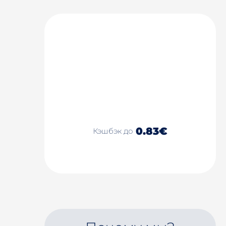
0.83€
Кэшбэк до