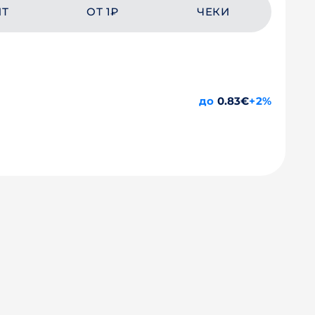
ЙТ
ОТ 1₽
ЧЕКИ
до
0.83€
+2%