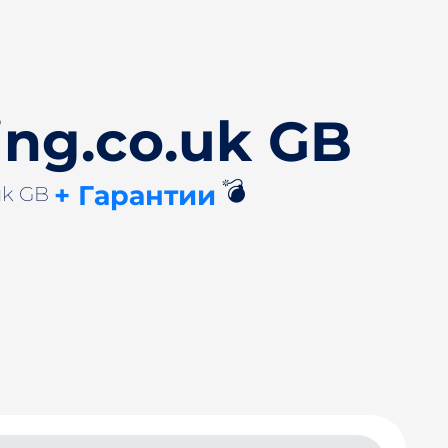
ing.co.uk GB
💣
+ Гарантии
uk GB