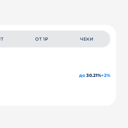
ЙТ
ОТ 1₽
ЧЕКИ
до
30.21%
+2%