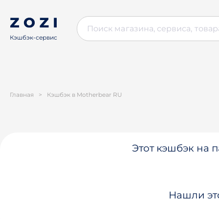
Кэшбэк-сервис
Главная
>
Кэшбэк в Motherbear RU
Этот кэшбэк на п
Нашли эт