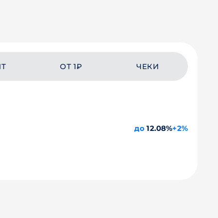
ЙТ
ОТ 1₽
ЧЕКИ
до
12.08%
+2%