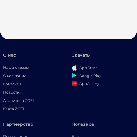
О нас
Скачать
Наши отзывы
App Store
Google Play
О компании
AppGallery
Контакты
Новости
Аналитика ZOZI
Карта ZOZI
Партнёрство
Полезное
Презентация
Блог