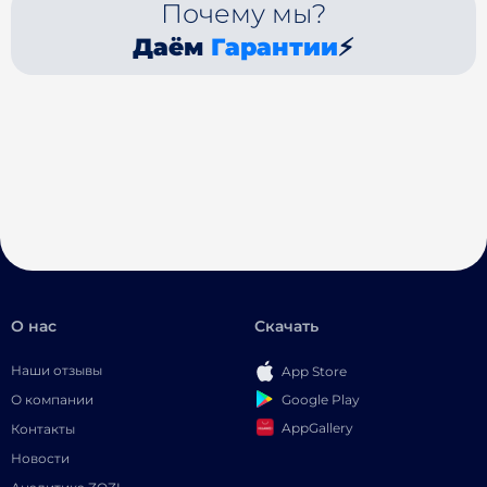
Почему мы?
Даём
Гарантии
⚡
О нас
Скачать
Наши отзывы
App Store
Google Play
О компании
AppGallery
Контакты
Новости