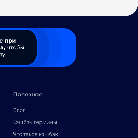
е при
а,
чтобы
ду.
Полезное
Блог
Кэшбэк термины
Что такое кэшбэк