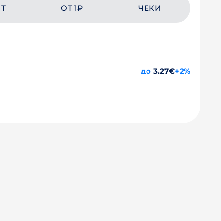
ЙТ
ОТ 1₽
ЧЕКИ
до
3.27€
+2%