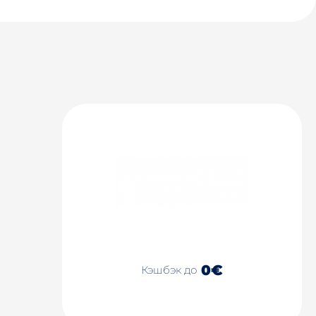
0€
Кэшбэк до