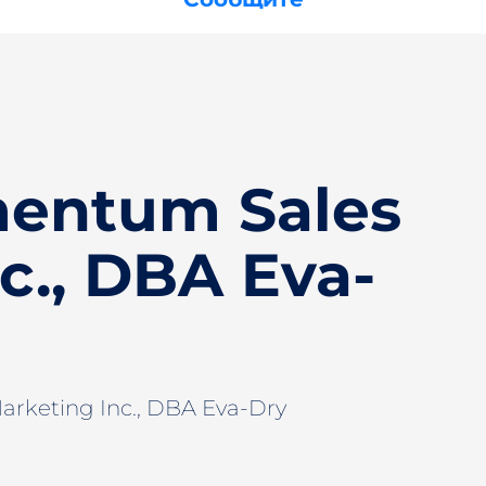
entum Sales
c., DBA Eva-
rketing Inc., DBA Eva-Dry