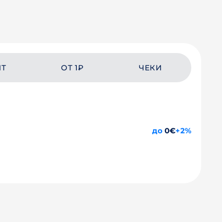
ЙТ
ОТ 1₽
ЧЕКИ
до
0€
+2%