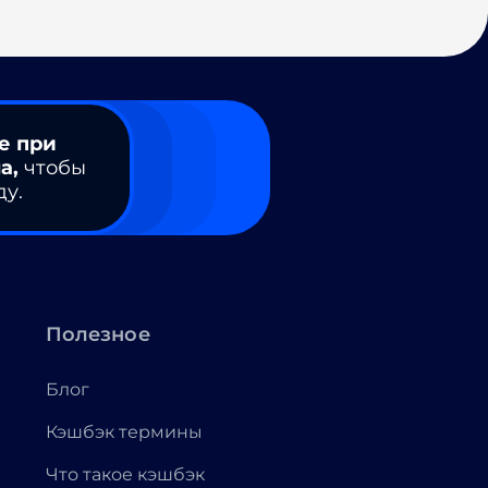
е при
а,
чтобы
ду.
Полезное
Блог
Кэшбэк термины
Что такое кэшбэк