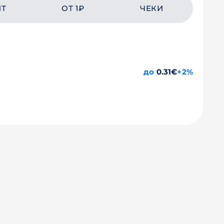
ЙТ
ОТ 1₽
ЧЕКИ
до
0.31€
+2%