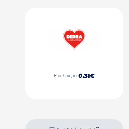
0.31€
Кэшбэк до