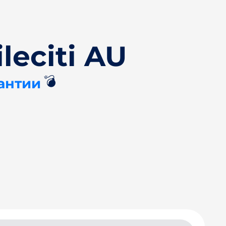
leciti AU
💣
антии