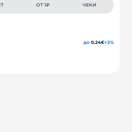
ЙТ
ОТ 1₽
ЧЕКИ
до
0.24€
+2%