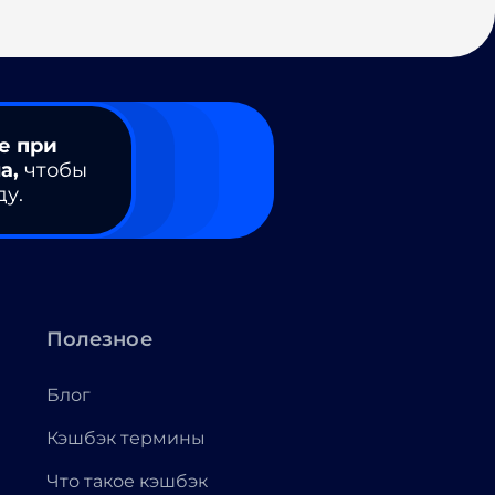
е при
а,
чтобы
ду.
Полезное
Блог
Кэшбэк термины
Что такое кэшбэк