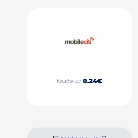
0.24€
Кэшбэк до