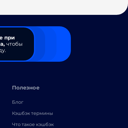
е при
а,
чтобы
ду.
Полезное
Блог
Кэшбэк термины
Что такое кэшбэк