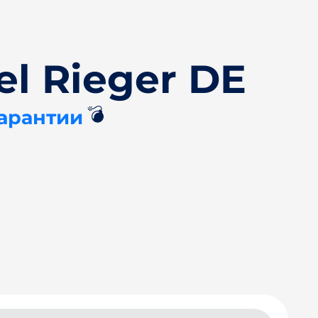
l Rieger DE
💣
Гарантии