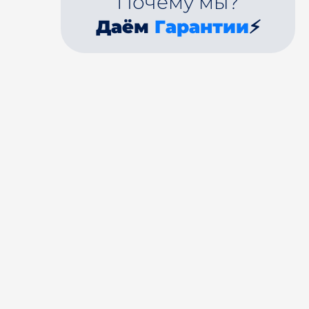
Почему мы?
Даём
Гарантии
⚡