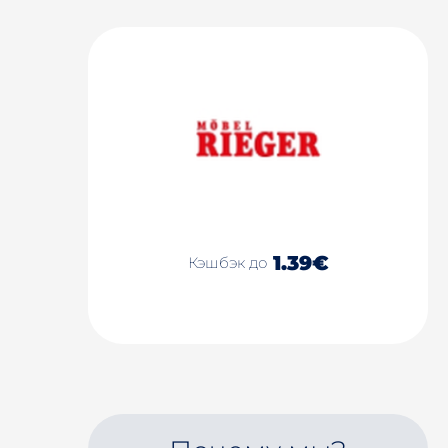
1.39€
Кэшбэк до