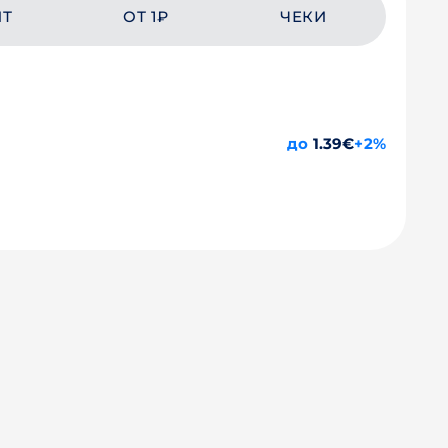
ЙТ
ОТ 1₽
ЧЕКИ
до
1.39€
+2%