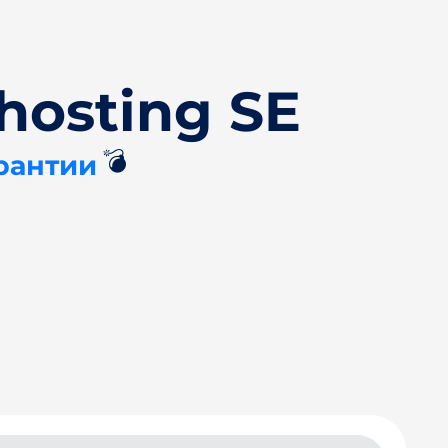
hosting SE
💣
рантии