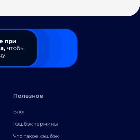
е при
а,
чтобы
ду.
Полезное
Блог
Кэшбэк термины
Что такое кэшбэк