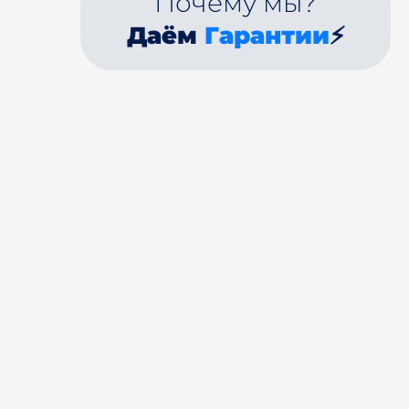
Почему мы?
Даём
Гарантии
⚡