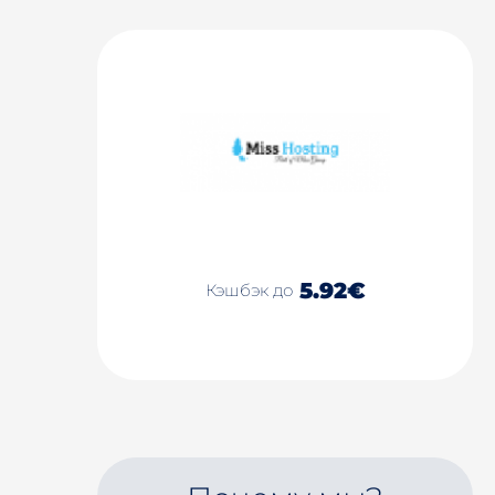
5.92€
Кэшбэк до