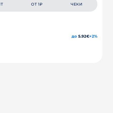
ЙТ
ОТ 1₽
ЧЕКИ
до
5.92€
+2%