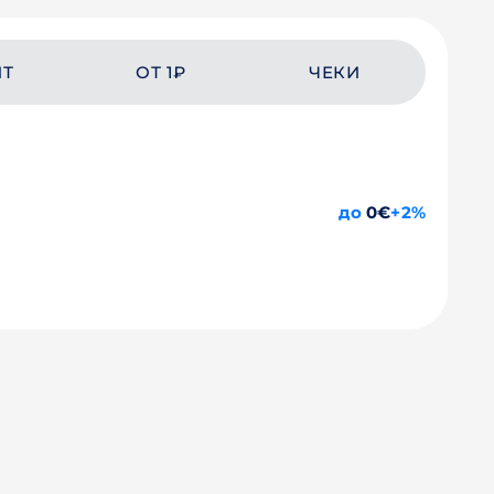
ЙТ
ОТ 1₽
ЧЕКИ
до
0€
+2%