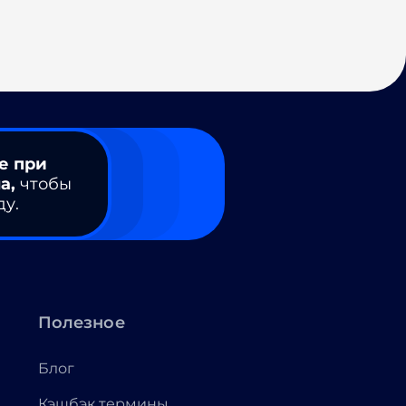
е при
а,
чтобы
ду.
Полезное
Блог
Кэшбэк термины