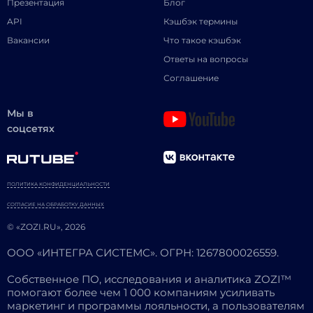
Презентация
Блог
API
Кэшбэк термины
Вакансии
Что такое кэшбэк
Ответы на вопросы
Соглашение
Мы в
соцсетях
ПОЛИТИКА КОНФИДЕНЦИАЛЬНОСТИ
СОГЛАСИЕ НА ОБРАБОТКУ ДАННЫХ
© «ZOZI.RU», 2026
ООО «ИНТЕГРА СИСТЕМС». ОГРН: 1267800026559.
Собственное ПО, исследования и аналитика ZOZI™
помогают более чем 1 000 компаниям усиливать
маркетинг и программы лояльности, а пользователям