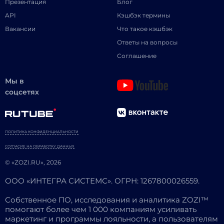
Презентация
Блог
API
Кэшбэк термины
Вакансии
Что такое кэшбэк
Ответы на вопросы
Соглашение
Мы в
соцсетях
ПОЛИТИКА КОНФИДЕНЦИАЛЬНОСТИ
СОГЛАСИЕ НА ОБРАБОТКУ ДАННЫХ
© «ZOZI.RU», 2026
ООО «ИНТЕГРА СИСТЕМС». ОГРН: 1267800026559.
Собственное ПО, исследования и аналитика ZOZI™
помогают более чем 1 000 компаниям усиливать
маркетинг и программы лояльности, а пользователям