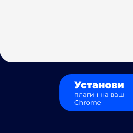
Установи
плагин на ваш
Chrome