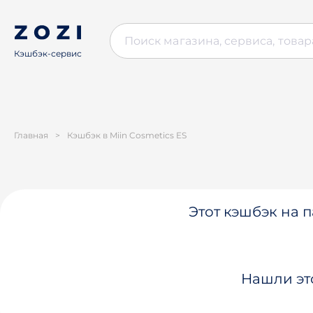
Кэшбэк-сервис
Главная
>
Кэшбэк в Miin Cosmetics ES
Этот кэшбэк на п
Нашли эт