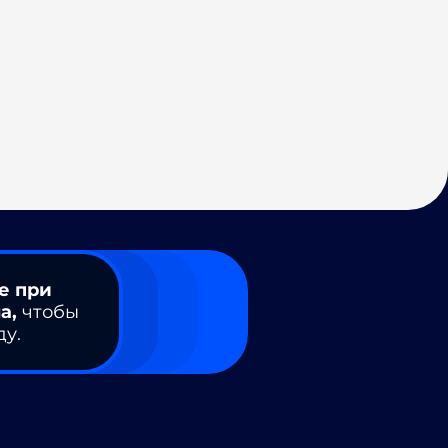
е при
а,
чтобы
ду.