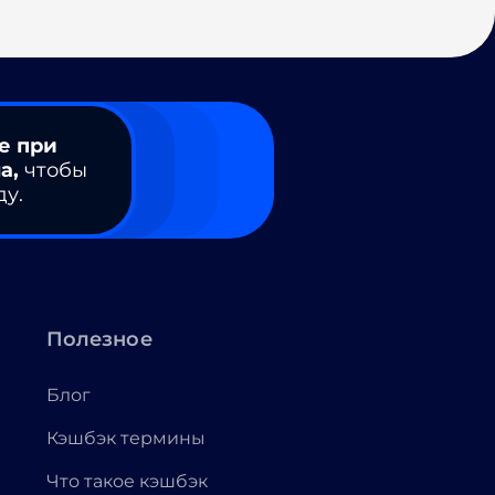
е при
а,
чтобы
ду.
Полезное
Блог
Кэшбэк термины
Что такое кэшбэк