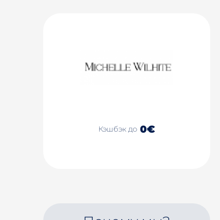
0€
Кэшбэк до