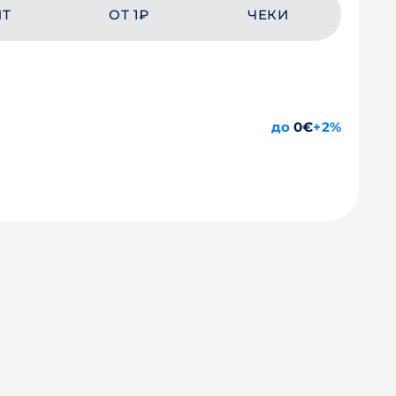
ЙТ
ОТ 1₽
ЧЕКИ
до
0€
+2%