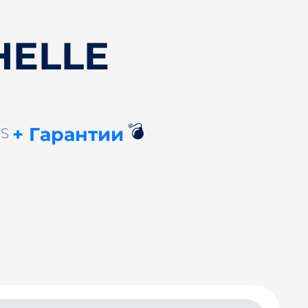
HELLE
💣
+ Гарантии
US