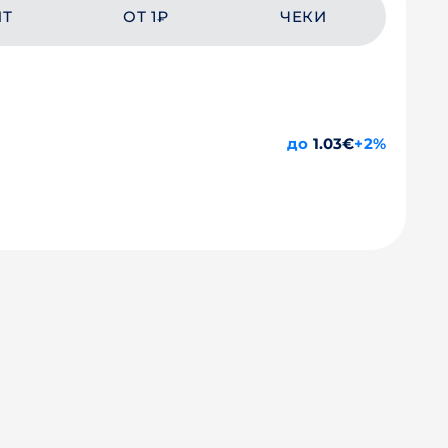
ЙТ
ОТ 1₽
ЧЕКИ
до
1.03€
+2%