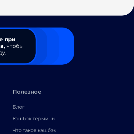
е при
а,
чтобы
ду.
Полезное
Блог
Кэшбэк термины
Что такое кэшбэк