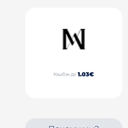
1.03€
Кэшбэк до