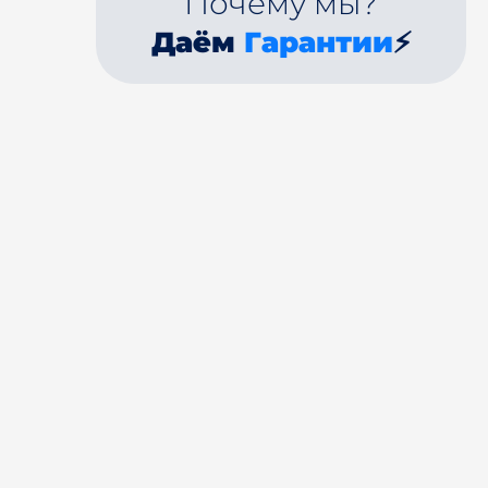
Почему мы?
Даём
Гарантии
⚡