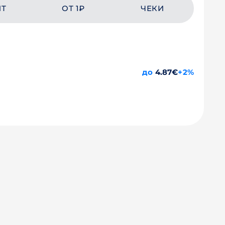
ЙТ
ОТ 1₽
ЧЕКИ
до
4.87€
+2%