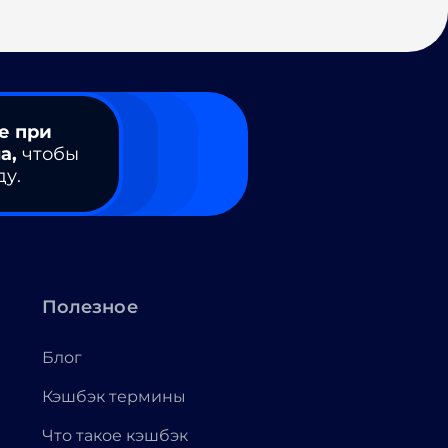
е при
а,
чтобы
ду.
Полезное
Блог
Кэшбэк термины
Что такое кэшбэк