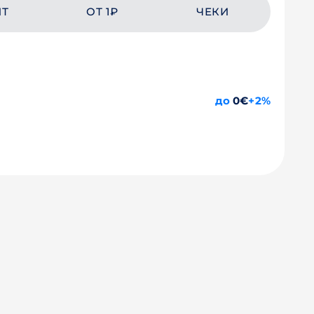
ЙТ
ОТ 1₽
ЧЕКИ
до
0€
+2%