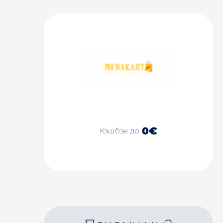
0€
Кэшбэк до