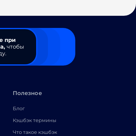
е при
а,
чтобы
ду.
Полезное
Блог
Кэшбэк термины
Что такое кэшбэк