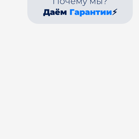
Почему мы?
Даём
Гарантии
⚡