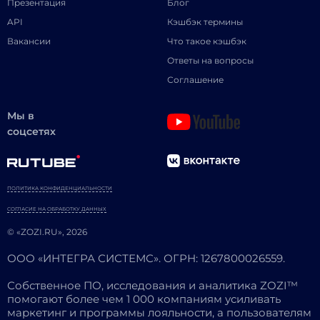
Презентация
Блог
API
Кэшбэк термины
Вакансии
Что такое кэшбэк
Ответы на вопросы
Соглашение
Мы в
соцсетях
ПОЛИТИКА КОНФИДЕНЦИАЛЬНОСТИ
СОГЛАСИЕ НА ОБРАБОТКУ ДАННЫХ
© «ZOZI.RU», 2026
ООО «ИНТЕГРА СИСТЕМС». ОГРН: 1267800026559.
Собственное ПО, исследования и аналитика ZOZI™
помогают более чем 1 000 компаниям усиливать
маркетинг и программы лояльности, а пользователям