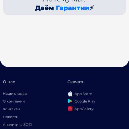
Даём
Гарантии
⚡
О нас
Скачать
Наши отзывы
App Store
Google Play
О компании
AppGallery
Контакты
Новости
Аналитика ZOZI