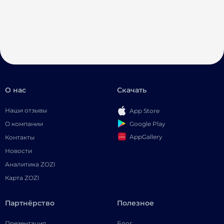
О нас
Скачать
Наши отзывы
App Store
Google Play
О компании
AppGallery
Контакты
Новости
Аналитика ZOZI
Карта ZOZI
Партнёрство
Полезное
Презентация
Блог