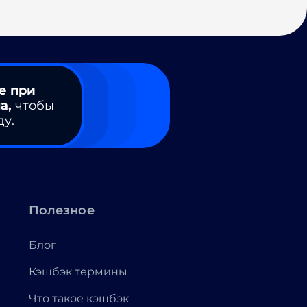
е при
а,
чтобы
ду.
Полезное
Блог
Кэшбэк термины
Что такое кэшбэк