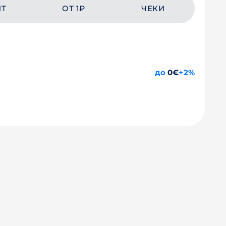
ЙТ
ОТ 1₽
ЧЕКИ
до
0€
+2%