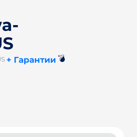
a-
US
💣
+ Гарантии
US