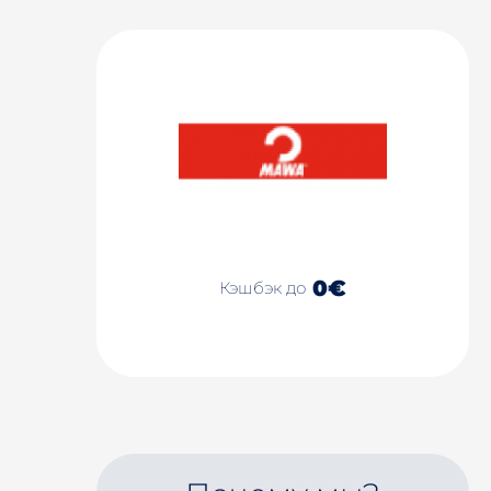
0€
Кэшбэк до