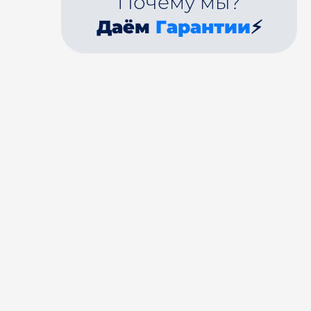
Почему мы?
Даём
Гарантии
⚡