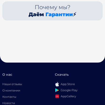
Почему мы?
Даём
Гарантии
⚡
О нас
Скачать
Наши отзывы
App Store
Google Play
О компании
AppGallery
Контакты
Новости