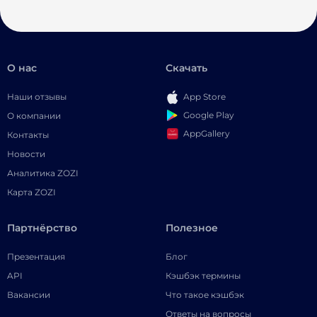
О нас
Скачать
Наши отзывы
App Store
Google Play
О компании
AppGallery
Контакты
Новости
Аналитика ZOZI
Карта ZOZI
Партнёрство
Полезное
Презентация
Блог
API
Кэшбэк термины
Вакансии
Что такое кэшбэк
Ответы на вопросы