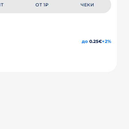
ЙТ
ОТ 1₽
ЧЕКИ
до
0.25€
+2%