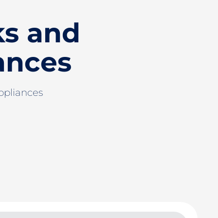
ks and
ances
ppliances