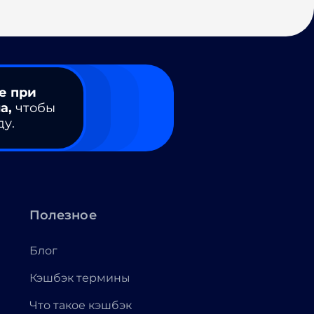
е при
а,
чтобы
ду.
Полезное
Блог
Кэшбэк термины
Что такое кэшбэк