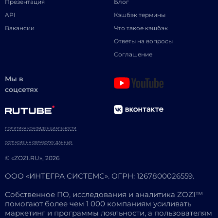
Презентация
Блог
API
Кэшбэк термины
Вакансии
Что такое кэшбэк
Ответы на вопросы
Соглашение
Мы в
соцсетях
ПОЛИТИКА КОНФИДЕНЦИАЛЬНОСТИ
СОГЛАСИЕ НА ОБРАБОТКУ ДАННЫХ
© «ZOZI.RU», 2026
ООО «ИНТЕГРА СИСТЕМС». ОГРН: 1267800026559.
Собственное ПО, исследования и аналитика ZOZI™
помогают более чем 1 000 компаниям усиливать
маркетинг и программы лояльности, а пользователям