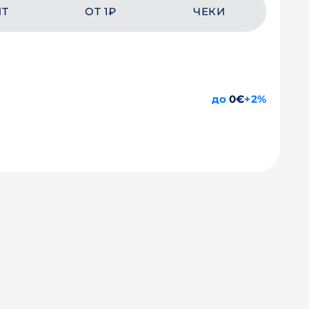
ЙТ
ОТ 1₽
ЧЕКИ
до
0€
+2%