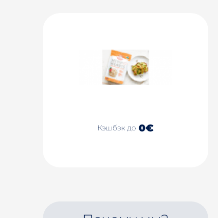
0€
Кэшбэк до