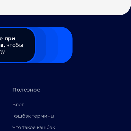
е при
а,
чтобы
ду.
Полезное
Блог
Кэшбэк термины
Что такое кэшбэк