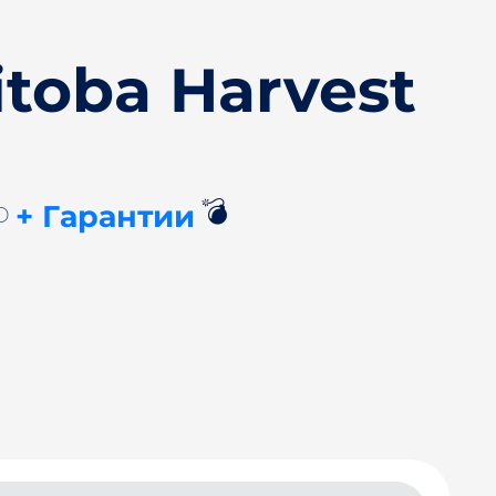
toba Harvest
💣
+ Гарантии
BD