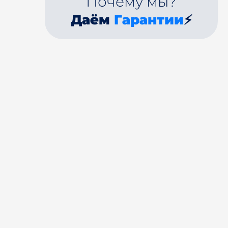
Почему мы?
Даём
Гарантии
⚡