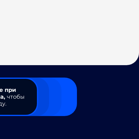
е при
а,
чтобы
ду.