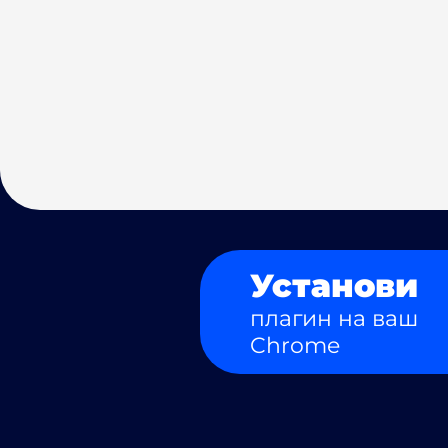
Установи
плагин на ваш
Chrome