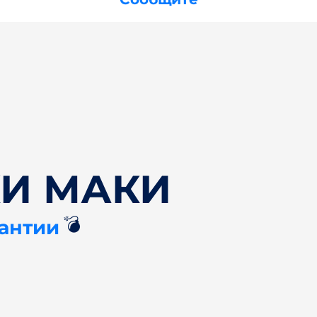
КИ МАКИ
💣
рантии