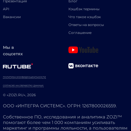
Презентация
Блог
API
Кэшбэк термины
Вакансии
Что такое кэшбэк
Ответы на вопросы
Соглашение
Мы в
соцсетях
ПОЛИТИКА КОНФИДЕНЦИАЛЬНОСТИ
СОГЛАСИЕ НА ОБРАБОТКУ ДАННЫХ
© «ZOZI.RU», 2026
ООО «ИНТЕГРА СИСТЕМС». ОГРН: 1267800026559.
Собственное ПО, исследования и аналитика ZOZI™
помогают более чем 1 000 компаниям усиливать
маркетинг и программы лояльности, а пользователям