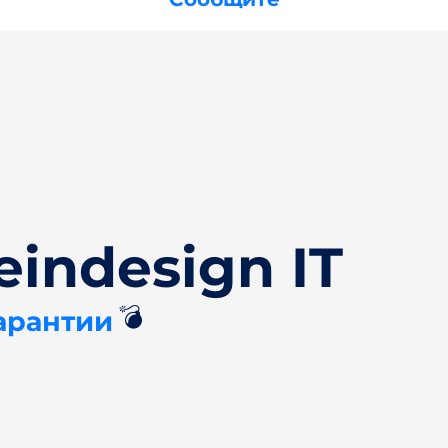
indesign IT
💣
арантии