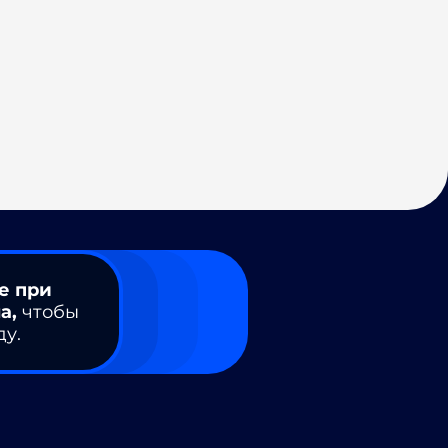
е при
а,
чтобы
ду.