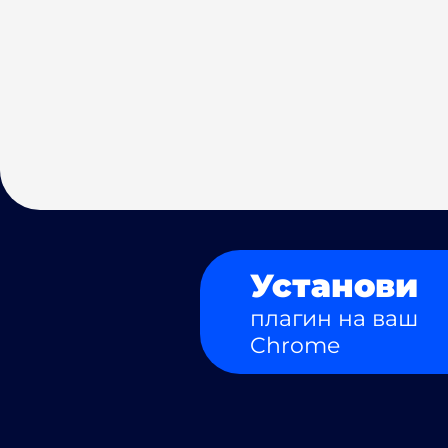
Установи
плагин на ваш
Chrome