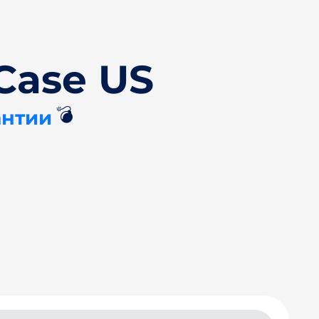
Case US
💣
антии