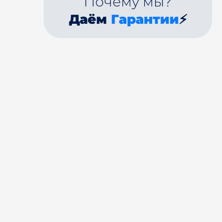
Почему мы?
Даём
Гарантии
⚡