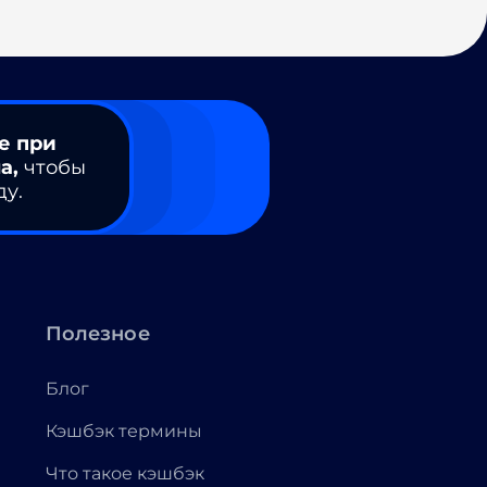
е при
а,
чтобы
ду.
Полезное
Блог
Кэшбэк термины
Что такое кэшбэк