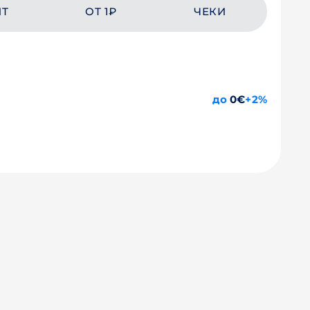
ЙТ
ОТ 1₽
ЧЕКИ
до
0€
+2%