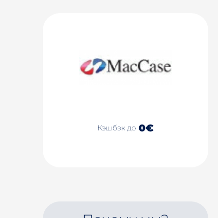
0€
Кэшбэк до