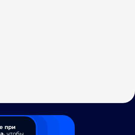
е при
а,
чтобы