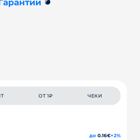
💣
 Гарантии
ЙТ
ОТ 1₽
ЧЕКИ
до
0.16€
+2%