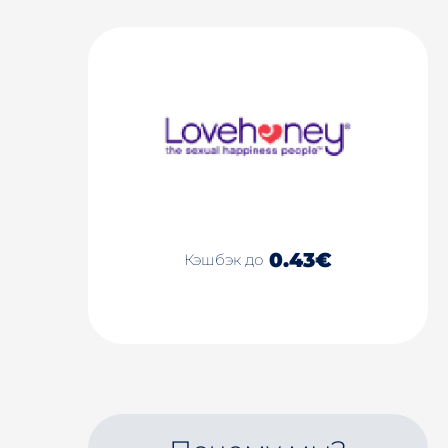
0.43€
Кэшбэк до