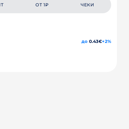
ЙТ
ОТ 1₽
ЧЕКИ
до
0.43€
+2%