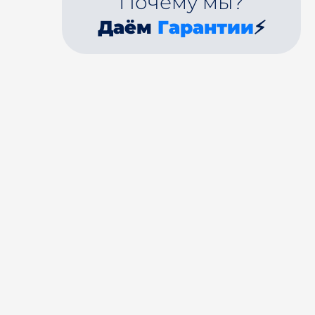
Почему мы?
Даём
Гарантии
⚡