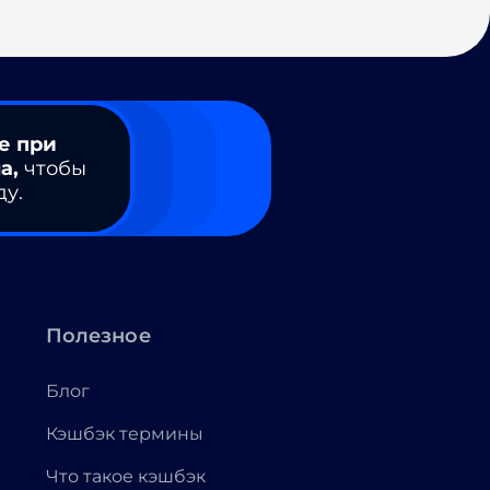
е при
а,
чтобы
ду.
Полезное
Блог
Кэшбэк термины
Что такое кэшбэк