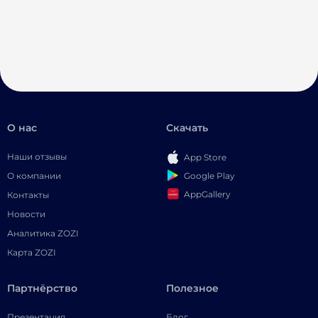
О нас
Скачать
Наши отзывы
App Store
Google Play
О компании
AppGallery
Контакты
Новости
Аналитика ZOZI
Карта ZOZI
Партнёрство
Полезное
Презентация
Блог