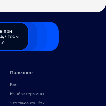
е при
а,
чтобы
ду.
Полезное
Блог
Кэшбэк термины
Что такое кэшбэк