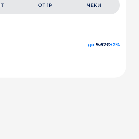
ЙТ
ОТ 1₽
ЧЕКИ
до
9.62€
+2%