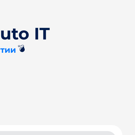
uto IT
💣
нтии