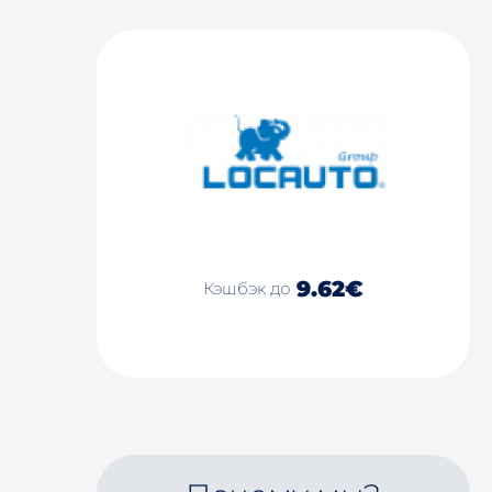
9.62€
Кэшбэк до