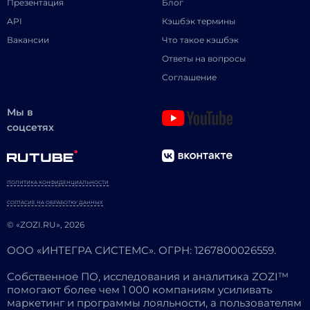
Презентация
Блог
API
Кэшбэк термины
Вакансии
Что такое кэшбэк
Ответы на вопросы
Соглашение
Мы в
соцсетях
ПОЛИТИКА КОНФИДЕНЦИАЛЬНОСТИ
СОГЛАСИЕ НА ОБРАБОТКУ ДАННЫХ
© «ZOZI.RU», 2026
ООО «ИНТЕГРА СИСТЕМС». ОГРН: 1267800026559.
Собственное ПО, исследования и аналитика ZOZI™
помогают более чем 1 000 компаниям усиливать
маркетинг и программы лояльности, а пользователям