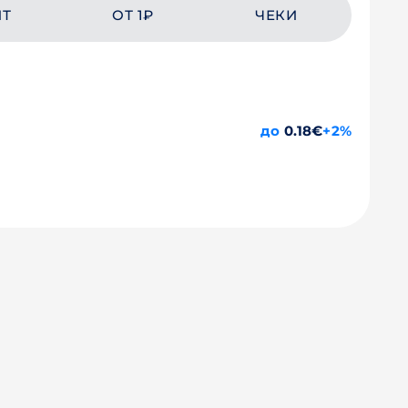
ЙТ
ОТ 1₽
ЧЕКИ
до
0.18€
+2%