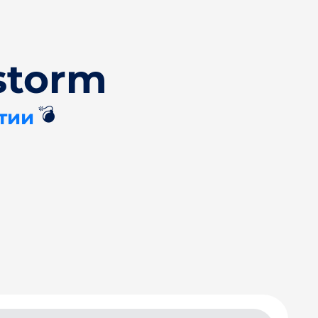
storm
💣
тии