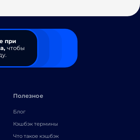
е при
а,
чтобы
ду.
Полезное
Блог
Кэшбэк термины
Что такое кэшбэк