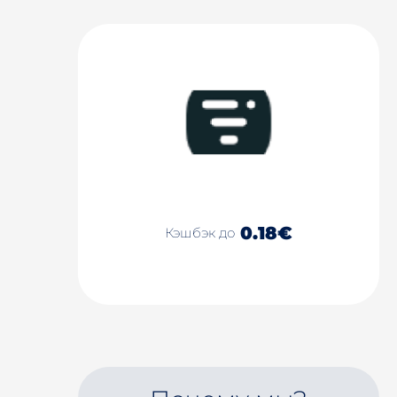
0.18€
Кэшбэк до