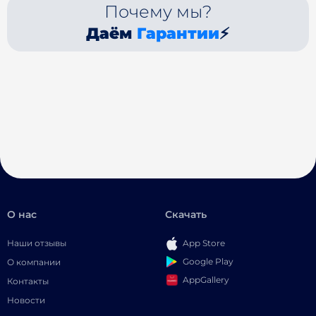
Почему мы?
Даём
Гарантии
⚡
О нас
Скачать
Наши отзывы
App Store
Google Play
О компании
AppGallery
Контакты
Новости