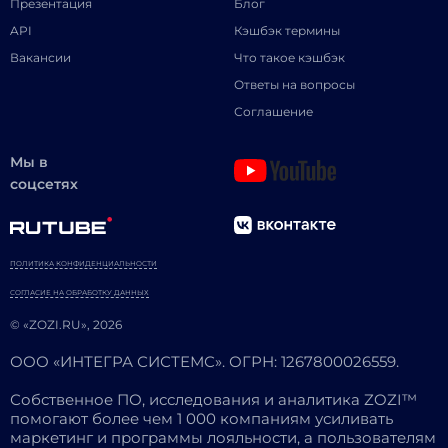
Презентация
Блог
API
Кэшбэк термины
Вакансии
Что такое кэшбэк
Ответы на вопросы
Соглашение
Мы в
соцсетях
ПОЛИТИКА КОНФИДЕНЦИАЛЬНОСТИ
СОГЛАСИЕ НА ОБРАБОТКУ ДАННЫХ
© «ZOZI.RU», 2026
ООО «ИНТЕГРА СИСТЕМС». ОГРН: 1267800026559.
Собственное ПО, исследования и аналитика ZOZI™
помогают более чем 1 000 компаниям усиливать
маркетинг и программы лояльности, а пользователям