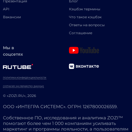
Презентация
Блог
API
Кэшбэк термины
Вакансии
Что такое кэшбэк
Ответы на вопросы
Соглашение
Мы в
соцсетях
ПОЛИТИКА КОНФИДЕНЦИАЛЬНОСТИ
СОГЛАСИЕ НА ОБРАБОТКУ ДАННЫХ
© «ZOZI.RU», 2026
ООО «ИНТЕГРА СИСТЕМС». ОГРН: 1267800026559.
Собственное ПО, исследования и аналитика ZOZI™
помогают более чем 1 000 компаниям усиливать
маркетинг и программы лояльности, а пользователям