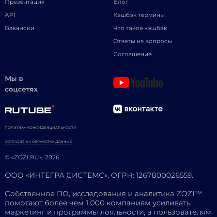
Презентация
Блог
API
Кэшбэк термины
Вакансии
Что такое кэшбэк
Ответы на вопросы
Соглашение
Мы в
соцсетях
ПОЛИТИКА КОНФИДЕНЦИАЛЬНОСТИ
СОГЛАСИЕ НА ОБРАБОТКУ ДАННЫХ
© «ZOZI.RU», 2026
ООО «ИНТЕГРА СИСТЕМС». ОГРН: 1267800026559.
Собственное ПО, исследования и аналитика ZOZI™
помогают более чем 1 000 компаниям усиливать
маркетинг и программы лояльности, а пользователям