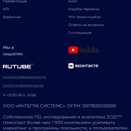
Презентация
Блог
API
Кэшбэк термины
Вакансии
Что такое кэшбэк
Ответы на вопросы
Соглашение
Мы в
соцсетях
ПОЛИТИКА КОНФИДЕНЦИАЛЬНОСТИ
СОГЛАСИЕ НА ОБРАБОТКУ ДАННЫХ
© «ZOZI.RU», 2026
ООО «ИНТЕГРА СИСТЕМС». ОГРН: 1267800026559.
Собственное ПО, исследования и аналитика ZOZI™
помогают более чем 1 000 компаниям усиливать
маркетинг и программы лояльности, а пользователям