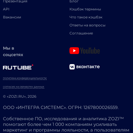
Презентация
Блог
API
Кэшбэк термины
Вакансии
Что такое кэшбэк
Ответы на вопросы
Соглашение
Мы в
соцсетях
ПОЛИТИКА КОНФИДЕНЦИАЛЬНОСТИ
СОГЛАСИЕ НА ОБРАБОТКУ ДАННЫХ
© «ZOZI.RU», 2026
ООО «ИНТЕГРА СИСТЕМС». ОГРН: 1267800026559.
Собственное ПО, исследования и аналитика ZOZI™
помогают более чем 1 000 компаниям усиливать
маркетинг и программы лояльности, а пользователям