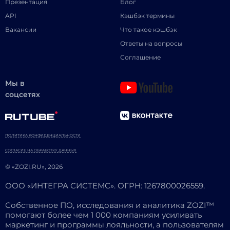
Презентация
Блог
API
Кэшбэк термины
Вакансии
Что такое кэшбэк
Ответы на вопросы
Соглашение
Мы в
соцсетях
ПОЛИТИКА КОНФИДЕНЦИАЛЬНОСТИ
СОГЛАСИЕ НА ОБРАБОТКУ ДАННЫХ
© «ZOZI.RU», 2026
ООО «ИНТЕГРА СИСТЕМС». ОГРН: 1267800026559.
Собственное ПО, исследования и аналитика ZOZI™
помогают более чем 1 000 компаниям усиливать
маркетинг и программы лояльности, а пользователям