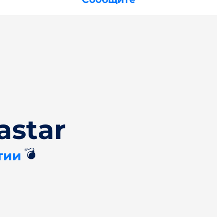
astar
💣
тии