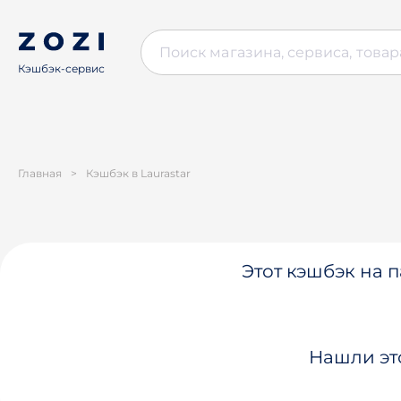
Кэшбэк-сервис
Главная
>
Кэшбэк в Laurastar
Этот кэшбэк на п
Нашли эт