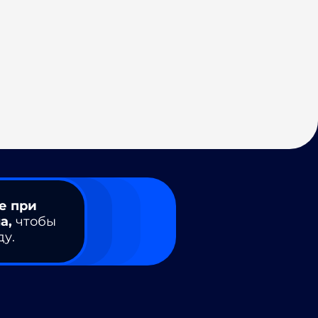
е при
а,
чтобы
ду.