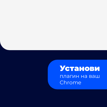
Установи
плагин на ваш
Chrome