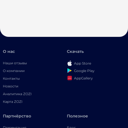
О нас
Скачать
Наши отзывы
App Store
Google Play
О компании
AppGallery
Контакты
Новости
Аналитика ZOZI
Карта ZOZI
Партнёрство
Полезное
Презентация
Блог