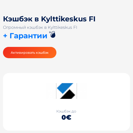
Кэшбэк в Kylttikeskus FI
Огромный кэшбэк в Kylttikeskus FI
💣
+ Гарантии
Активировать кэшбэк
Кэшбэк до
0€