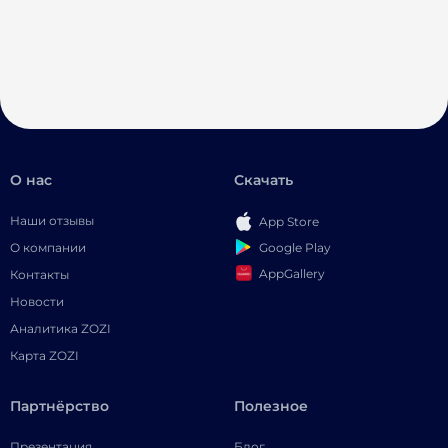
О нас
Скачать
Наши отзывы
App Store
Google Play
О компании
AppGallery
Контакты
Новости
Аналитика ZOZI
Карта ZOZI
Партнёрство
Полезное
Презентация
Блог