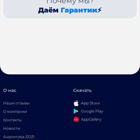
Почему мы?
Даём
Гарантии
⚡
О нас
Скачать
Наши отзывы
App Store
Google Play
О компании
AppGallery
Контакты
Новости
Аналитика ZOZI