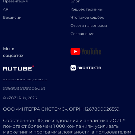
Презентация
Блог
API
Кэшбэк термины
Вакансии
Что такое кэшбэк
Ответы на вопросы
Соглашение
Мы в
соцсетях
ПОЛИТИКА КОНФИДЕНЦИАЛЬНОСТИ
СОГЛАСИЕ НА ОБРАБОТКУ ДАННЫХ
© «ZOZI.RU», 2026
ООО «ИНТЕГРА СИСТЕМС». ОГРН: 1267800026559.
Собственное ПО, исследования и аналитика ZOZI™
помогают более чем 1 000 компаниям усиливать
маркетинг и программы лояльности, а пользователям